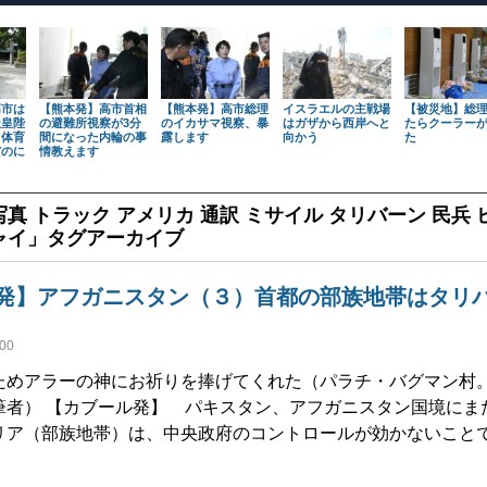
高市は
【熊本発】高市首相
【熊本発】高市総理
イスラエルの主戦場
【被災地】総
天皇陛
の避難所視察が3分
のイカサマ視察、暴
はガザから西岸へと
たらクーラー
も体育
間になった内輪の事
露します
向かう
た
だのに
情教えます
写真 トラック アメリカ 通訳 ミサイル タリバーン 民兵 
ャイ
」タグアーカイブ
発】アフガニスタン（３）首都の部族地帯はタリ
00
ためアラーの神にお祈りを捧げてくれた（パラチ・バグマン村
筆者） 【カブール発】 パキスタン、アフガニスタン国境にま
リア（部族地帯）は、中央政府のコントロールが効かないことで