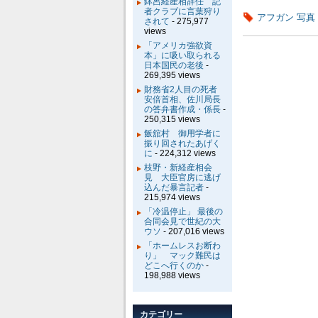
鉢呂経産相辞任 記
者クラブに言葉狩り
アフガン 写真
されて
- 275,977
views
「アメリカ強欲資
本」に吸い取られる
日本国民の老後
-
269,395 views
財務省2人目の死者
安倍首相、佐川局長
の答弁書作成・係長
-
250,315 views
飯舘村 御用学者に
振り回されたあげく
に
- 224,312 views
枝野・新経産相会
見 大臣官房に逃げ
込んだ暴言記者
-
215,974 views
「冷温停止」 最後の
合同会見で世紀の大
ウソ
- 207,016 views
「ホームレスお断わ
り」 マック難民は
どこへ行くのか
-
198,988 views
カテゴリー