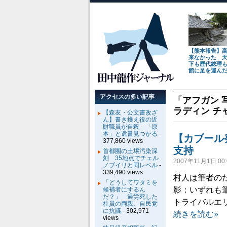
【熊本報告】
来なかった 
下も歴代総理
館に足を運ん
アクセスの多い記事
「
アフガン 
ラディン チ
【森友・公文書改ざ
ん】書き換え役の近
財職員が自殺 「原
本」と遺書見つかる
-
【カブール
377,860 views
支持
首都圏の土壌汚染深
刻 35地点でチェル
2007年11月1日 00:
ノブイリと同レベル
-
339,490 views
村人は筆者の
「どうしてワタミを
影：いずれも
候補者にするん
だ？」 過労死した
トライバルエ
社員の両親、自民党
に抗議
- 302,971
続きを読む»
views