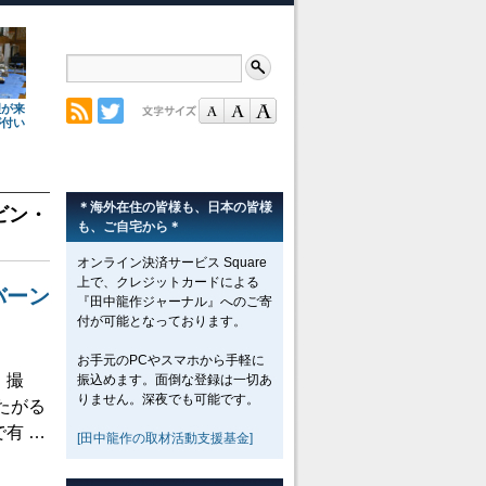
理が来
が付い
＊海外在住の皆様も、日本の皆様
ビン・
も、ご自宅から＊
オンライン決済サービス Square
上で、クレジットカードによる
バーン
『田中龍作ジャーナル』へのご寄
付が可能となっております。
お手元のPCやスマホから手軽に
。撮
振込めます。面倒な登録は一切あ
りません。深夜でも可能です。
たがる
有 …
[田中龍作の取材活動支援基金]