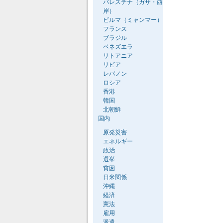
パレスチナ（ガザ・西
岸）
ビルマ（ミャンマー）
フランス
ブラジル
ベネズエラ
リトアニア
リビア
レバノン
ロシア
香港
韓国
北朝鮮
国内
原発災害
エネルギー
政治
選挙
貧困
日米関係
沖縄
経済
憲法
雇用
派遣