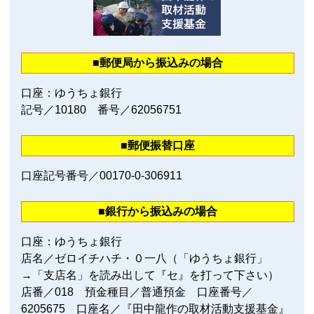
■郵便局から振込みの場合
口座：ゆうちょ銀行
記号／10180 番号／62056751
■郵便振替口座
口座記号番号／00170‐0‐306911
■銀行から振込みの場合
口座：ゆうちょ銀行
店名／ゼロイチハチ・０一八（「ゆうちょ銀行」
→「支店名」を読み出して『セ』を打って下さい）
店番／018 預金種目／普通預金 口座番号／
6205675 口座名／『田中龍作の取材活動支援基金』