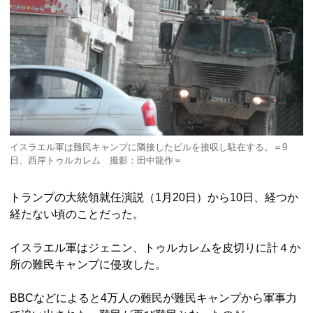
イスラエル軍は難民キャンプに隣接したビルを接収し駐在する。＝9
日、西岸トゥルカレム 撮影：田中龍作＝
トランプの大統領就任演説（1月20日）から10日、経つか
経たない頃のことだった。
イスラエル軍はジェニン、トゥルカレムを皮切りに計４か
所の難民キャンプに侵攻した。
BBCなどによると4万人の難民が難民キャンプから軍事力