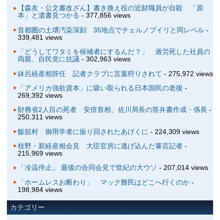
【森友・公文書改ざん】書き換え役の近財職員が自殺 「原
本」と遺書見つかる
- 377,856 views
首都圏の土壌汚染深刻 35地点でチェルノブイリと同レベル
-
339,481 views
「どうしてワタミを候補者にするんだ？」 過労死した社員の
両親、自民党に抗議
- 302,963 views
鉢呂経産相辞任 記者クラブに言葉狩りされて
- 275,972 views
「アメリカ強欲資本」に吸い取られる日本国民の老後
-
269,392 views
財務省2人目の死者 安倍首相、佐川局長の答弁書作成・係長
-
250,311 views
飯舘村 御用学者に振り回されたあげくに
- 224,309 views
枝野・新経産相会見 大臣官房に逃げ込んだ暴言記者
-
215,969 views
「冷温停止」 最後の合同会見で世紀の大ウソ
- 207,014 views
「ホームレスお断わり」 マック難民はどこへ行くのか
-
198,984 views
カテゴリー