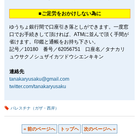
■ご足労をおかけしない為に
ゆうちょ銀行間で口座引き落としができます。一度窓
口でお手続きして頂ければ、ATMに並んで頂く手間が
省けます。印鑑と通帳をお持ち下さい。
記号／10180 番号／62056751 口座名／タナカリ
ュウサクノシュザイカツドウシエンキキン
連絡先
tanakaryusaku@gmail.com
twitter.com/tanakaryusaku
パレスチナ（ガザ・西岸）
« 前のページへ
トップヘ
次のページへ »