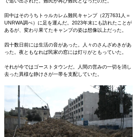
で追い出された。難民が再び難民となったのだ。
田中はそのうちトゥルカレム難民キャンプ（2万7631人＝
UNRWA調べ）に足を運んだ。2023年末にも訪れたことが
あるが、変わり果てたキャンプの姿は想像以上だった。
四十数日前には生活の音があった。人々のさんざめきがあ
った。夜ともなれば民家の窓には灯りがともっていた。
それが今ではゴーストタウンだ。人間の営みの一切を消し
去った異様な静けさが一帯を支配していた。