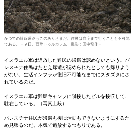
かつての幹線道路もこのありさまだ。住民は自宅まで行くことも不可能
である。＝９日、西岸トゥルカレム 撮影：田中龍作＝
イスラエル軍は追放した難民の帰還は認めないという。パ
レスチナ住民はたとえ帰還が認められたとしても帰りよう
がない。生活インフラが復旧不可能なまでにズタズタにさ
れているのだ。
イスラエル軍は難民キャンプに隣接したビルを接収して、
駐在している。（写真上段）
パレスチナ住民が帰還も復旧活動もできないようにするた
め見張るのだ。本気で追放するつもりである。