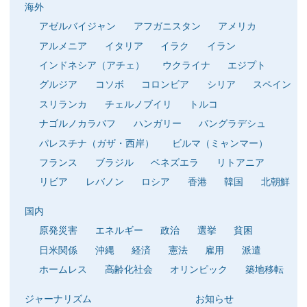
海外
アゼルバイジャン
アフガニスタン
アメリカ
アルメニア
イタリア
イラク
イラン
インドネシア（アチェ）
ウクライナ
エジプト
グルジア
コソボ
コロンビア
シリア
スペイン
スリランカ
チェルノブイリ
トルコ
ナゴルノカラバフ
ハンガリー
バングラデシュ
パレスチナ（ガザ・西岸）
ビルマ（ミャンマー）
フランス
ブラジル
ベネズエラ
リトアニア
リビア
レバノン
ロシア
香港
韓国
北朝鮮
国内
原発災害
エネルギー
政治
選挙
貧困
日米関係
沖縄
経済
憲法
雇用
派遣
ホームレス
高齢化社会
オリンピック
築地移転
ジャーナリズム
お知らせ