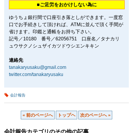
■ご足労をおかけしない為に
ゆうちょ銀行間で口座引き落としができます。一度窓
口でお手続きして頂ければ、ATMに並んで頂く手間が
省けます。印鑑と通帳をお持ち下さい。
記号／10180 番号／62056751 口座名／タナカリ
ュウサクノシュザイカツドウシエンキキン
連絡先
tanakaryusaku@gmail.com
twitter.com/tanakaryusaku
会計報告
« 前のページへ
トップヘ
次のページへ »
会計報告カテゴリのその他の記事