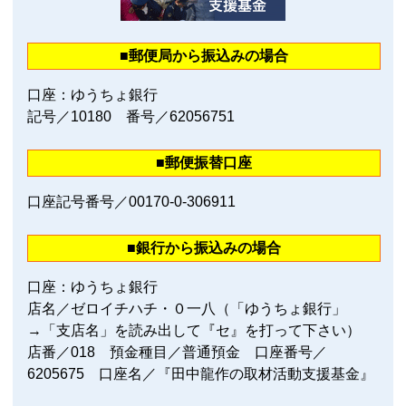
■郵便局から振込みの場合
口座：ゆうちょ銀行
記号／10180 番号／62056751
■郵便振替口座
口座記号番号／00170‐0‐306911
■銀行から振込みの場合
口座：ゆうちょ銀行
店名／ゼロイチハチ・０一八（「ゆうちょ銀行」
→「支店名」を読み出して『セ』を打って下さい）
店番／018 預金種目／普通預金 口座番号／
6205675 口座名／『田中龍作の取材活動支援基金』