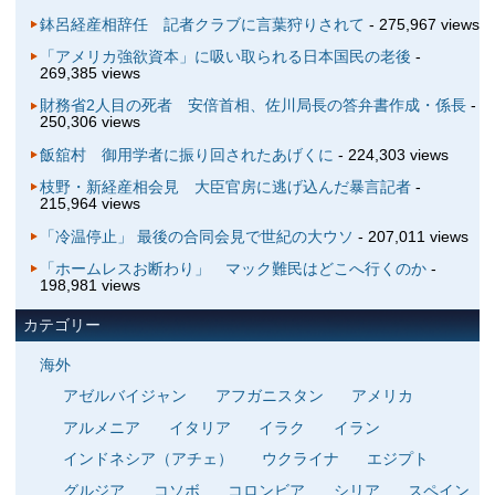
鉢呂経産相辞任 記者クラブに言葉狩りされて
- 275,967 views
「アメリカ強欲資本」に吸い取られる日本国民の老後
-
269,385 views
財務省2人目の死者 安倍首相、佐川局長の答弁書作成・係長
-
250,306 views
飯舘村 御用学者に振り回されたあげくに
- 224,303 views
枝野・新経産相会見 大臣官房に逃げ込んだ暴言記者
-
215,964 views
「冷温停止」 最後の合同会見で世紀の大ウソ
- 207,011 views
「ホームレスお断わり」 マック難民はどこへ行くのか
-
198,981 views
カテゴリー
海外
アゼルバイジャン
アフガニスタン
アメリカ
アルメニア
イタリア
イラク
イラン
インドネシア（アチェ）
ウクライナ
エジプト
グルジア
コソボ
コロンビア
シリア
スペイン