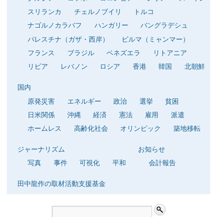
スリランカ
チェルノブイリ
トルコ
ナゴルノカラバフ
ハンガリー
バングラデシュ
パレスチナ（ガザ・西岸）
ビルマ（ミャンマー）
フランス
ブラジル
ベネズエラ
リトアニア
リビア
レバノン
ロシア
香港
韓国
北朝鮮
国内
原発災害
エネルギー
政治
選挙
貧困
日米関係
沖縄
経済
憲法
雇用
派遣
ホームレス
高齢化社会
オリンピック
築地移転
ジャーナリズム
お知らせ
写真
事件
可視化
平和
会計報告
田中龍作の取材活動支援基金