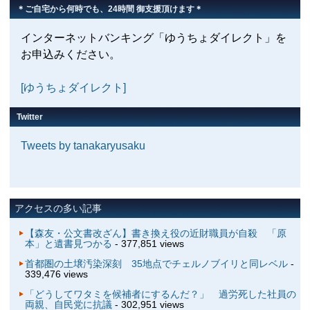
＊ご自宅から何時でも、24時間 御支援頂けます＊
インターネットバンキング「ゆうちょダイレクト」を
お申込みください。
[ゆうちょダイレクト]
Twitter
Tweets by tanakaryusaku
アクセスの多い記事
【森友・公文書改ざん】書き換え役の近財職員が自殺 「原
本」と遺書見つかる
- 377,851 views
首都圏の土壌汚染深刻 35地点でチェルノブイリと同レベル
-
339,476 views
「どうしてワタミを候補者にするんだ？」 過労死した社員の
両親、自民党に抗議
- 302,951 views