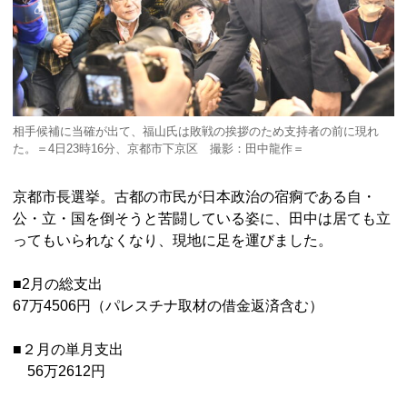
相手候補に当確が出て、福山氏は敗戦の挨拶のため支持者の前に現れ
た。＝4日23時16分、京都市下京区 撮影：田中龍作＝
京都市長選挙。古都の市民が日本政治の宿痾である自・
公・立・国を倒そうと苦闘している姿に、田中は居ても立
ってもいられなくなり、現地に足を運びました。
■2月の総支出
67万4506円（パレスチナ取材の借金返済含む）
■２月の単月支出
56万2612円