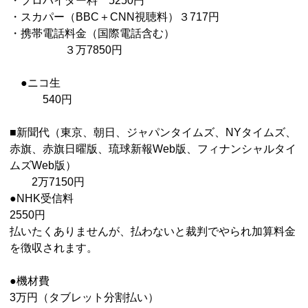
・プロバイダー料 5250円
・スカパー（BBC＋CNN視聴料）３717円
・携帯電話料金（国際電話含む）
３万7850円
●ニコ生
540円
■新聞代（東京、朝日、ジャパンタイムズ、NYタイムズ、
赤旗、赤旗日曜版、琉球新報Web版、フィナンシャルタイ
ムズWeb版）
2万7150円
●NHK受信料
2550円
払いたくありませんが、払わないと裁判でやられ加算料金
を徴収されます。
●機材費
3万円（タブレット分割払い）