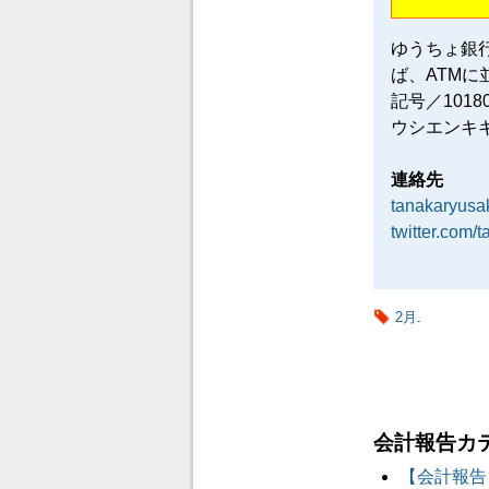
ゆうちょ銀
ば、ATM
記号／101
ウシエンキ
連絡先
tanakaryus
twitter.com/
2月
.
会計報告カ
【会計報告