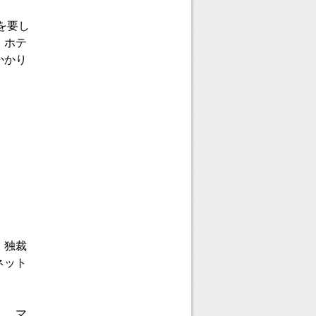
用を要し
。ホテ
かかり
。独裁
ネット
ん。マ