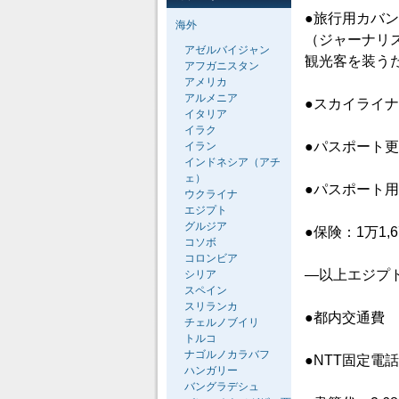
●旅行用カバン：
海外
（ジャーナリ
アゼルバイジャン
観光客を装う
アフガニスタン
アメリカ
アルメニア
●スカイライナ
イタリア
イラク
●パスポート更
イラン
インドネシア（アチ
ェ）
●パスポート用写
ウクライナ
エジプト
グルジア
●保険：1万1,6
コソボ
コロンビア
―以上エジプト
シリア
スペイン
スリランカ
●都内交通費
チェルノブイリ
トルコ
ナゴルノカラバフ
●NTT固定電話
ハンガリー
バングラデシュ