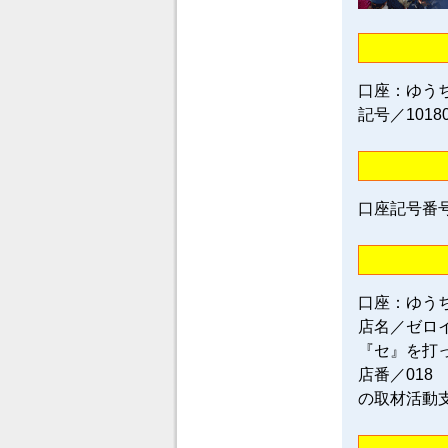
口座：ゆう
記号／1018
口座記号番号／0
口座：ゆう
店名／ゼロ
『セ』を打
店番／018
の取材活動