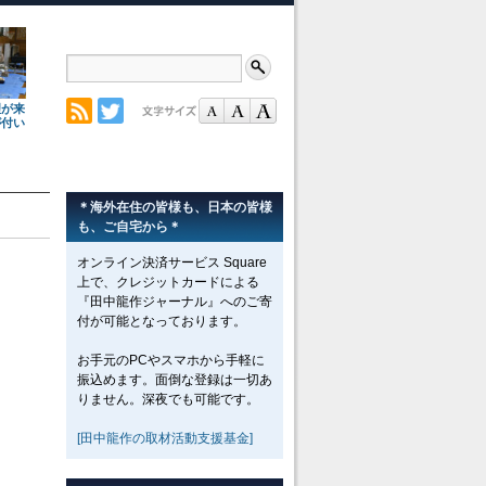
理が来
が付い
＊海外在住の皆様も、日本の皆様
も、ご自宅から＊
オンライン決済サービス Square
上で、クレジットカードによる
『田中龍作ジャーナル』へのご寄
付が可能となっております。
お手元のPCやスマホから手軽に
振込めます。面倒な登録は一切あ
りません。深夜でも可能です。
[田中龍作の取材活動支援基金]