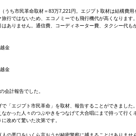
6円（うち市民革命取材＝83万7,221円。エジプト取材は結構費
ク旅行ではないため、エコノミーでも飛行機代が高くなります
引はありません。通信費、コーディネーター費、タクシー代も
繰越金
繰越金
期の会計報告でした。
げで「エジプト市民革命」を取材、報告することができました
えなかった人々のつぶやきをつなげて大合唱にまで持って行く
さに改めて驚いた次第です。
人の悪口をいくら言おうが秘密警察に捕まることはありませ