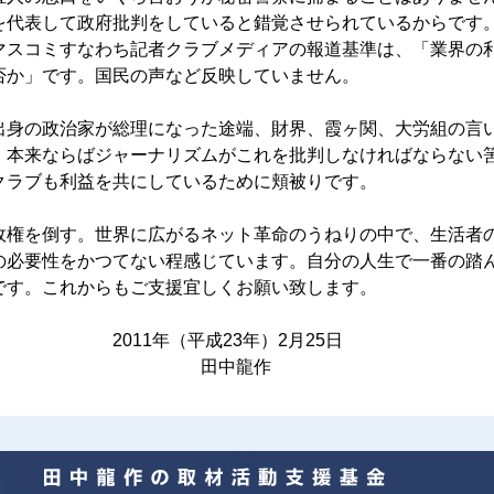
を代表して政府批判をしていると錯覚させられているからです
マスコミすなわち記者クラブメディアの報道基準は、「業界の
否か」です。国民の声など反映していません。
身の政治家が総理になった途端、財界、霞ヶ関、大労組の言
。本来ならばジャーナリズムがこれを批判しなければならない
クラブも利益を共にしているために頬被りです。
権を倒す。世界に広がるネット革命のうねりの中で、生活者
の必要性をかつてない程感じています。自分の人生で一番の踏
です。これからもご支援宜しくお願い致します。
年（平成23年）2月25日
中龍作