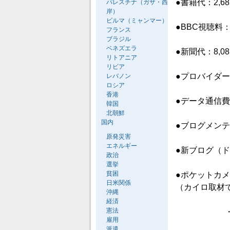
●書籍代：2,6
パレスチナ（ガザ・西
岸）
ビルマ（ミャンマー）
●BBC視聴料：1
フランス
ブラジル
ベネズエラ
●新聞代：8,0
リトアニア
リビア
●プロバイダー料
レバノン
ロシア
香港
●データ通信費：
韓国
北朝鮮
国内
●ブログメン
原発災害
エネルギー
●新ブログ（
政治
選挙
貧困
●ポケットカメラ
日米関係
（カイロ取材
沖縄
経済
憲法
・・・都内
雇用
派遣