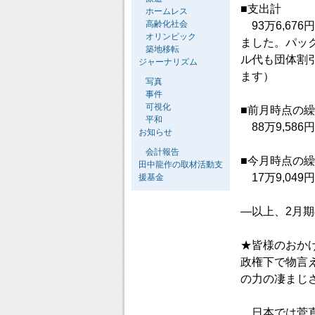
■支出計
ホームレス
高齢化社会
93万6,67
オリンピック
ました。パッ
築地移転
ル代も団体割
ジャーナリズム
ます）
写真
事件
可視化
■前月時点の
平和
88万9,586円
お知らせ
会計報告
■今月時点の
田中龍作の取材活動支
17万9,049円
援基金
―以上、2月
★皆様のおか
政権下で物言
の力の凄まじ
日本では菅直