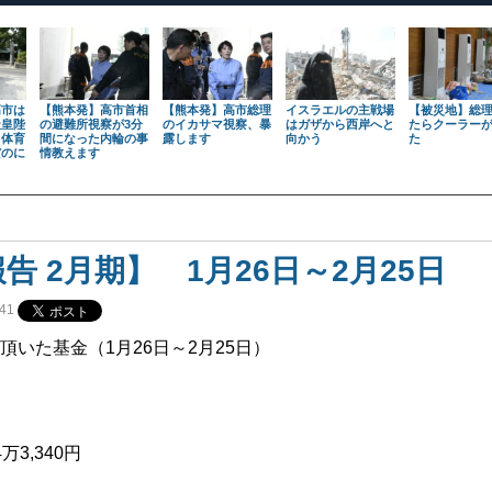
高市は
【熊本発】高市首相
【熊本発】高市総理
イスラエルの主戦場
【被災地】総
天皇陛
の避難所視察が3分
のイカサマ視察、暴
はガザから西岸へと
たらクーラー
も体育
間になった内輪の事
露します
向かう
た
だのに
情教えます
告 2月期】 1月26日～2月25日
41
頂いた基金（1月26日～2月25日）
万3,340円