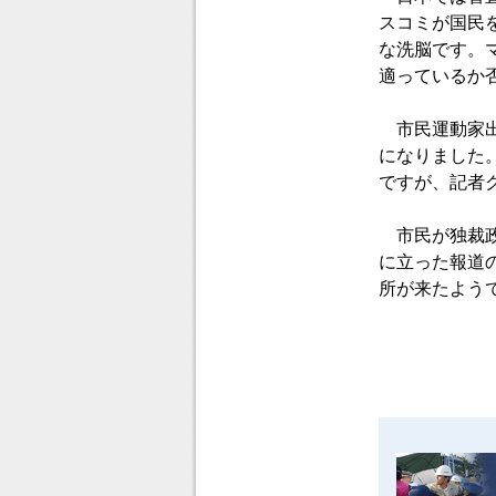
スコミが国民
な洗脳です。
適っているか
市民運動家出
になりました
ですが、記者
市民が独裁政
に立った報道
所が来たよう
2011
田