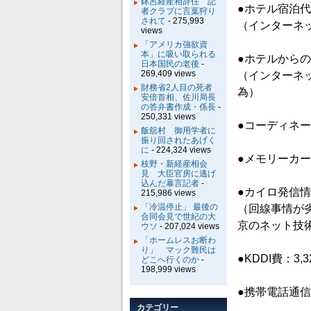
鉢呂経産相辞任 記
●ホテル宿泊代
者クラブに言葉狩り
されて
- 275,993
（インターネ
views
「アメリカ強欲資
本」に吸い取られる
●ホテルからの
日本国民の老後
-
269,409 views
（インターネ
財務省2人目の死者
為）
安倍首相、佐川局長
の答弁書作成・係長
-
250,331 views
●コーディネー
飯舘村 御用学者に
振り回されたあげく
に
- 224,324 views
●メモリーカード
枝野・新経産相会
見 大臣官房に逃げ
込んだ暴言記者
-
●カイロ発信情
215,986 views
「冷温停止」 最後の
（回線事情が
合同会見で世紀の大
京のネット技
ウソ
- 207,024 views
「ホームレスお断わ
り」 マック難民は
●KDDI費：3,3
どこへ行くのか
-
198,999 views
●携帯電話通信費
カテゴリー