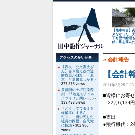
【熊本報告】
来なかった 
下も歴代総理
館に足を運ん
アクセスの多い記事
»
会計報告
【森友・公文書改ざ
ん】書き換え役の近
【会計報
財職員が自殺 「原
本」と遺書見つかる
-
377,878 views
2011年2月25日 23:
首都圏の土壌汚染深
刻 35地点でチェル
■皆様にお寄せ
ノブイリと同レベル
-
22万6,139円
339,498 views
「どうしてワタミを
候補者にするん
■支出
だ？」 過労死した
社員の両親、自民党
●飛行機代：24
に抗議
- 302,986
views