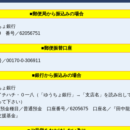
■郵便局から振込みの場合
ちょ銀行
0 番号／62056751
■郵便振替口座
0170‐0‐306911
■銀行から振込みの場合
ちょ銀行
イチハチ・０一八（「ゆうちょ銀行」→「支店名」を読み出し
って下さい）
 預金種目／普通預金 口座番号／6205675 口座名／『田中
支援基金』