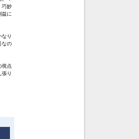
。巧妙
利益に
いなり
筈なの
の視点
ん張り