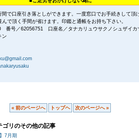
■ご足労をおかけしない為に
行間で口座引き落としができます。一度窓口でお手続きして頂
に並んで頂く手間が省けます。印鑑と通帳をお持ち下さい。
80 番号／62056751 口座名／タナカリュウサクノシュザイカ
キン
aku@gmail.com
tanakaryusaku
« 前のページへ
トップヘ
次のページへ »
テゴリのその他の記事
】7月期