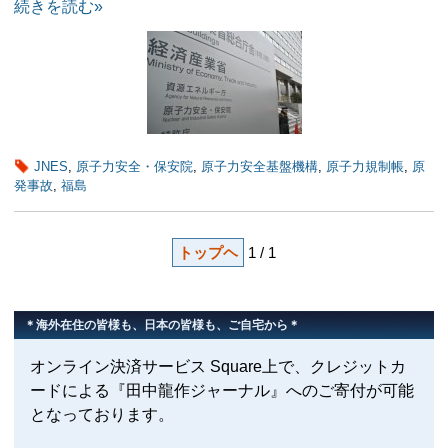
続きを読む»
JNES
,
原子力安全・保安院
,
原子力安全基盤機構
,
原子力規制帳
,
原
発事故
,
福島
トップヘ
1 / 1
＊海外在住の皆様も、日本の皆様も、ご自宅から＊
オンライン決済サービス Square上で、クレジットカ
ードによる『田中龍作ジャーナル』へのご寄付が可能
となっております。