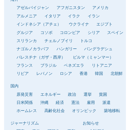
アゼルバイジャン
アフガニスタン
アメリカ
アルメニア
イタリア
イラク
イラン
インドネシア（アチェ）
ウクライナ
エジプト
グルジア
コソボ
コロンビア
シリア
スペイン
スリランカ
チェルノブイリ
トルコ
ナゴルノカラバフ
ハンガリー
バングラデシュ
パレスチナ（ガザ・西岸）
ビルマ（ミャンマー）
フランス
ブラジル
ベネズエラ
リトアニア
リビア
レバノン
ロシア
香港
韓国
北朝鮮
国内
原発災害
エネルギー
政治
選挙
貧困
日米関係
沖縄
経済
憲法
雇用
派遣
ホームレス
高齢化社会
オリンピック
築地移転
ジャーナリズム
お知らせ