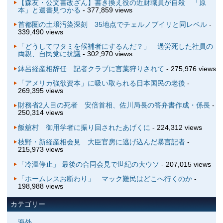
【森友・公文書改ざん】書き換え役の近財職員が自殺 「原
本」と遺書見つかる
- 377,859 views
首都圏の土壌汚染深刻 35地点でチェルノブイリと同レベル
-
339,490 views
「どうしてワタミを候補者にするんだ？」 過労死した社員の
両親、自民党に抗議
- 302,970 views
鉢呂経産相辞任 記者クラブに言葉狩りされて
- 275,976 views
「アメリカ強欲資本」に吸い取られる日本国民の老後
-
269,395 views
財務省2人目の死者 安倍首相、佐川局長の答弁書作成・係長
-
250,314 views
飯舘村 御用学者に振り回されたあげくに
- 224,312 views
枝野・新経産相会見 大臣官房に逃げ込んだ暴言記者
-
215,973 views
「冷温停止」 最後の合同会見で世紀の大ウソ
- 207,015 views
「ホームレスお断わり」 マック難民はどこへ行くのか
-
198,988 views
カテゴリー
海外