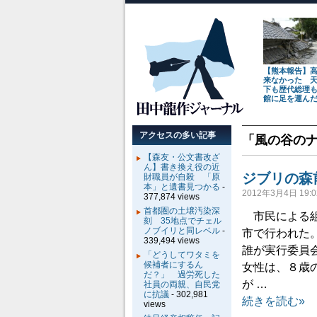
【熊本報告】
来なかった 
下も歴代総理
館に足を運ん
アクセスの多い記事
「
風の谷の
【森友・公文書改ざ
ん】書き換え役の近
ジブリの森
財職員が自殺 「原
本」と遺書見つかる
-
2012年3月4日 19:0
377,874 views
首都圏の土壌汚染深
市民による組
刻 35地点でチェル
ノブイリと同レベル
-
市で行われた
339,494 views
誰が実行委員
「どうしてワタミを
候補者にするん
女性は、８歳
だ？」 過労死した
が …
社員の両親、自民党
に抗議
- 302,981
続きを読む»
views