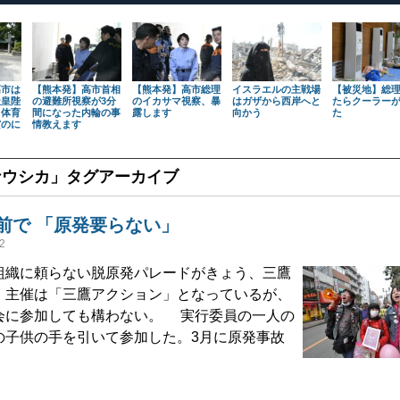
高市は
【熊本発】高市首相
【熊本発】高市総理
イスラエルの主戦場
【被災地】総
天皇陛
の避難所視察が3分
のイカサマ視察、暴
はガザから西岸へと
たらクーラー
も体育
間になった内輪の事
露します
向かう
た
だのに
情教えます
ナウシカ
」タグアーカイブ
前で 「原発要らない」
2
織に頼らない脱原発パレードがきょう、三鷹
。主催は「三鷹アクション」となっているが、
会に参加しても構わない。 実行委員の一人の
の子供の手を引いて参加した。3月に原発事故