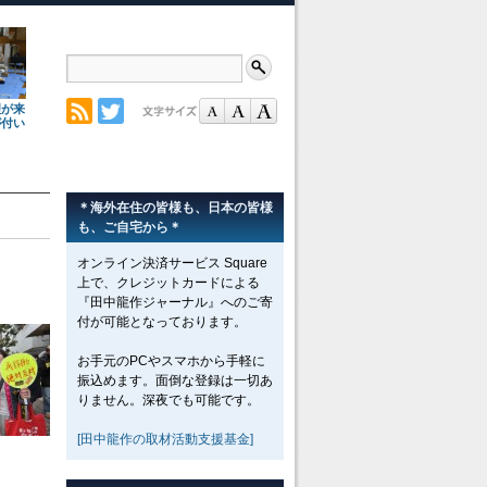
理が来
が付い
＊海外在住の皆様も、日本の皆様
も、ご自宅から＊
オンライン決済サービス Square
上で、クレジットカードによる
『田中龍作ジャーナル』へのご寄
付が可能となっております。
お手元のPCやスマホから手軽に
振込めます。面倒な登録は一切あ
りません。深夜でも可能です。
[田中龍作の取材活動支援基金]