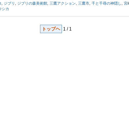
ロ
,
ジブリ
,
ジブリの森美術館
,
三鷹アクション
,
三鷹市
,
千と千尋の神隠し
,
宮
ウシカ
トップヘ
1 / 1