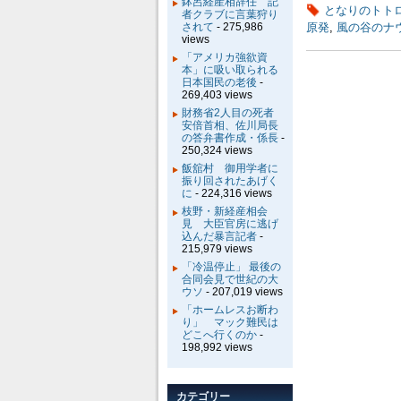
鉢呂経産相辞任 記
となりのトト
者クラブに言葉狩り
されて
- 275,986
原発
,
風の谷のナ
views
「アメリカ強欲資
本」に吸い取られる
日本国民の老後
-
269,403 views
財務省2人目の死者
安倍首相、佐川局長
の答弁書作成・係長
-
250,324 views
飯舘村 御用学者に
振り回されたあげく
に
- 224,316 views
枝野・新経産相会
見 大臣官房に逃げ
込んだ暴言記者
-
215,979 views
「冷温停止」 最後の
合同会見で世紀の大
ウソ
- 207,019 views
「ホームレスお断わ
り」 マック難民は
どこへ行くのか
-
198,992 views
カテゴリー