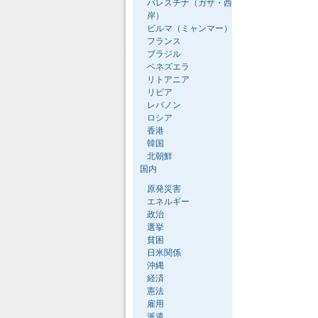
パレスチナ（ガザ・西
岸）
ビルマ（ミャンマー）
フランス
ブラジル
ベネズエラ
リトアニア
リビア
レバノン
ロシア
香港
韓国
北朝鮮
国内
原発災害
エネルギー
政治
選挙
貧困
日米関係
沖縄
経済
憲法
雇用
派遣