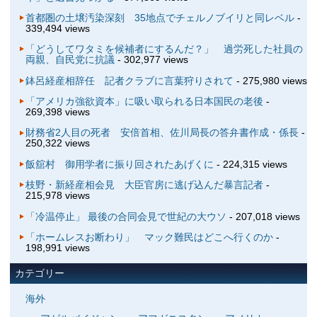
首都圏の土壌汚染深刻 35地点でチェルノブイリと同レベル
-
339,494 views
「どうしてワタミを候補者にするんだ？」 過労死した社員の
両親、自民党に抗議
- 302,977 views
鉢呂経産相辞任 記者クラブに言葉狩りされて
- 275,980 views
「アメリカ強欲資本」に吸い取られる日本国民の老後
-
269,398 views
財務省2人目の死者 安倍首相、佐川局長の答弁書作成・係長
-
250,322 views
飯舘村 御用学者に振り回されたあげくに
- 224,315 views
枝野・新経産相会見 大臣官房に逃げ込んだ暴言記者
-
215,978 views
「冷温停止」 最後の合同会見で世紀の大ウソ
- 207,018 views
「ホームレスお断わり」 マック難民はどこへ行くのか
-
198,991 views
カテゴリー
海外