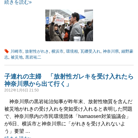
続きを読む»
川崎市
,
放射性がれき
,
横浜市
,
環境相
,
瓦礫受入れ
,
神奈川県
,
細野豪
志
,
被災地
,
黒岩祐二
子連れの主婦 「放射性ガレキを受け入れたら
神奈川県から出て行く」
2012年1月6日 21:50
神奈川県の黒岩祐治知事が昨年末、放射性物質を含んだ
被災地がれきの受け入れを突如受け入れると表明した問題
で、神奈川県内の市民環境団体「hamaosen対策協議会」
が6日、横浜市と神奈川県に「がれきを受け入れないよ
う」要望 …