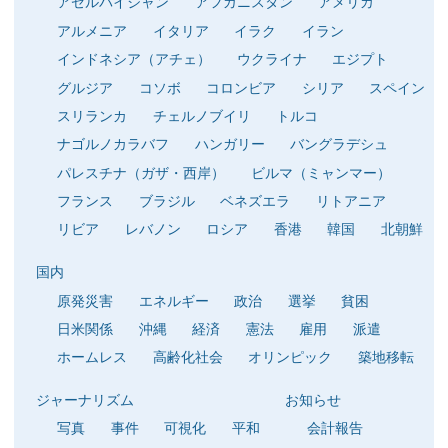
アゼルバイジャン
アフガニスタン
アメリカ
アルメニア
イタリア
イラク
イラン
インドネシア（アチェ）
ウクライナ
エジプト
グルジア
コソボ
コロンビア
シリア
スペイン
スリランカ
チェルノブイリ
トルコ
ナゴルノカラバフ
ハンガリー
バングラデシュ
パレスチナ（ガザ・西岸）
ビルマ（ミャンマー）
フランス
ブラジル
ベネズエラ
リトアニア
リビア
レバノン
ロシア
香港
韓国
北朝鮮
国内
原発災害
エネルギー
政治
選挙
貧困
日米関係
沖縄
経済
憲法
雇用
派遣
ホームレス
高齢化社会
オリンピック
築地移転
ジャーナリズム
お知らせ
写真
事件
可視化
平和
会計報告