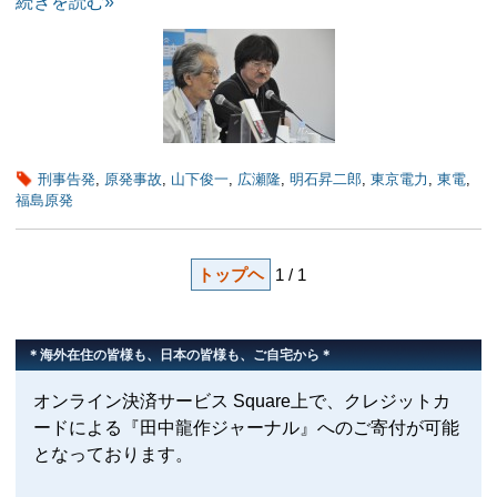
続きを読む»
刑事告発
,
原発事故
,
山下俊一
,
広瀬隆
,
明石昇二郎
,
東京電力
,
東電
,
福島原発
トップヘ
1 / 1
＊海外在住の皆様も、日本の皆様も、ご自宅から＊
オンライン決済サービス Square上で、クレジットカ
ードによる『田中龍作ジャーナル』へのご寄付が可能
となっております。