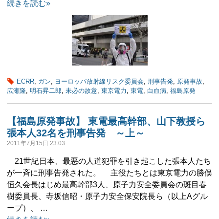
続きを読む»
ECRR
,
ガン
,
ヨーロッパ放射線リスク委員会
,
刑事告発
,
原発事故
,
広瀬隆
,
明石昇二郎
,
未必の故意
,
東京電力
,
東電
,
白血病
,
福島原発
【福島原発事故】 東電最高幹部、山下教授ら
張本人32名を刑事告発 ～上～
2011年7月15日 23:03
21世紀日本、最悪の人道犯罪を引き起こした張本人たち
が一斉に刑事告発された。 主役たちとは東京電力の勝俣
恒久会長はじめ最高幹部3人、原子力安全委員会の斑目春
樹委員長、寺坂信昭・原子力安全保安院長ら（以上Aグル
ープ）、 …