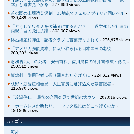
本」と遺書見つかる
- 377,856 views
首都圏の土壌汚染深刻 35地点でチェルノブイリと同レベル
-
339,489 views
「どうしてワタミを候補者にするんだ？」 過労死した社員の
両親、自民党に抗議
- 302,967 views
鉢呂経産相辞任 記者クラブに言葉狩りされて
- 275,975 views
「アメリカ強欲資本」に吸い取られる日本国民の老後
-
269,392 views
財務省2人目の死者 安倍首相、佐川局長の答弁書作成・係長
-
250,312 views
飯舘村 御用学者に振り回されたあげくに
- 224,312 views
枝野・新経産相会見 大臣官房に逃げ込んだ暴言記者
-
215,970 views
「冷温停止」 最後の合同会見で世紀の大ウソ
- 207,015 views
「ホームレスお断わり」 マック難民はどこへ行くのか
-
198,986 views
カテゴリー
海外