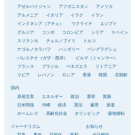
アゼルバイジャン
アフガニスタン
アメリカ
アルメニア
イタリア
イラク
イラン
インドネシア（アチェ）
ウクライナ
エジプト
グルジア
コソボ
コロンビア
シリア
スペイン
スリランカ
チェルノブイリ
トルコ
ナゴルノカラバフ
ハンガリー
バングラデシュ
パレスチナ（ガザ・西岸）
ビルマ（ミャンマー）
フランス
ブラジル
ベネズエラ
リトアニア
リビア
レバノン
ロシア
香港
韓国
北朝鮮
国内
原発災害
エネルギー
政治
選挙
貧困
日米関係
沖縄
経済
憲法
雇用
派遣
ホームレス
高齢化社会
オリンピック
築地移転
ジャーナリズム
お知らせ
写真
事件
可視化
平和
会計報告