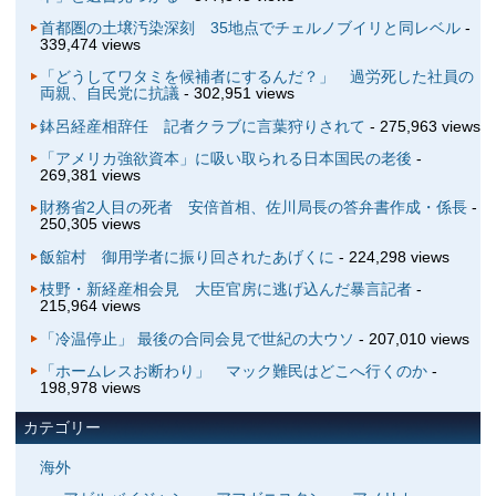
首都圏の土壌汚染深刻 35地点でチェルノブイリと同レベル
-
339,474 views
「どうしてワタミを候補者にするんだ？」 過労死した社員の
両親、自民党に抗議
- 302,951 views
鉢呂経産相辞任 記者クラブに言葉狩りされて
- 275,963 views
「アメリカ強欲資本」に吸い取られる日本国民の老後
-
269,381 views
財務省2人目の死者 安倍首相、佐川局長の答弁書作成・係長
-
250,305 views
飯舘村 御用学者に振り回されたあげくに
- 224,298 views
枝野・新経産相会見 大臣官房に逃げ込んだ暴言記者
-
215,964 views
「冷温停止」 最後の合同会見で世紀の大ウソ
- 207,010 views
「ホームレスお断わり」 マック難民はどこへ行くのか
-
198,978 views
カテゴリー
海外