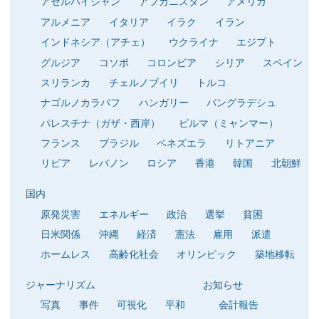
アゼルバイジャン
アフガニスタン
アメリカ
アルメニア
イタリア
イラク
イラン
インドネシア（アチェ）
ウクライナ
エジプト
グルジア
コソボ
コロンビア
シリア
スペイン
スリランカ
チェルノブイリ
トルコ
ナゴルノカラバフ
ハンガリー
バングラデシュ
パレスチナ（ガザ・西岸）
ビルマ（ミャンマー）
フランス
ブラジル
ベネズエラ
リトアニア
リビア
レバノン
ロシア
香港
韓国
北朝鮮
国内
原発災害
エネルギー
政治
選挙
貧困
日米関係
沖縄
経済
憲法
雇用
派遣
ホームレス
高齢化社会
オリンピック
築地移転
ジャーナリズム
お知らせ
写真
事件
可視化
平和
会計報告