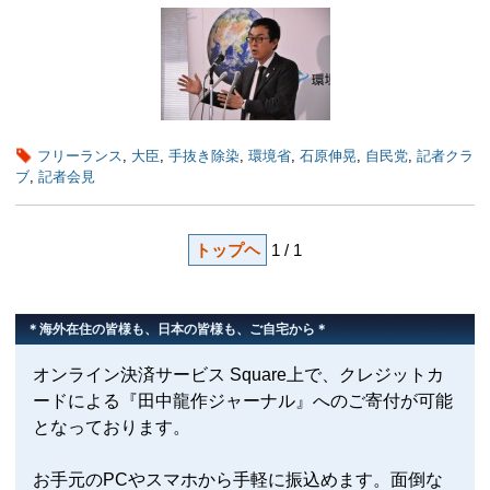
フリーランス
,
大臣
,
手抜き除染
,
環境省
,
石原伸晃
,
自民党
,
記者クラ
ブ
,
記者会見
トップヘ
1 / 1
＊海外在住の皆様も、日本の皆様も、ご自宅から＊
オンライン決済サービス Square上で、クレジットカ
ードによる『田中龍作ジャーナル』へのご寄付が可能
となっております。
お手元のPCやスマホから手軽に振込めます。面倒な