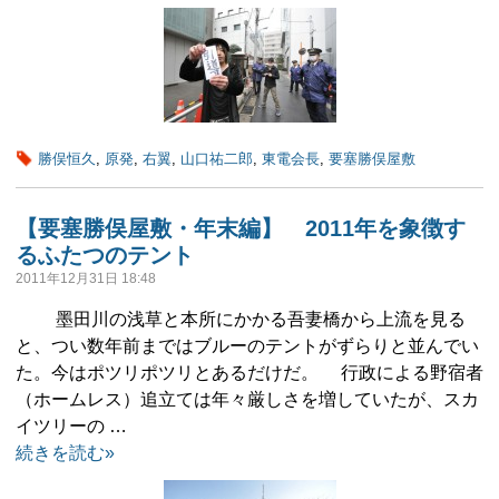
勝俣恒久
,
原発
,
右翼
,
山口祐二郎
,
東電会長
,
要塞勝俣屋敷
【要塞勝俣屋敷・年末編】 2011年を象徴す
るふたつのテント
2011年12月31日 18:48
墨田川の浅草と本所にかかる吾妻橋から上流を見る
と、つい数年前まではブルーのテントがずらりと並んでい
た。今はポツリポツリとあるだけだ。 行政による野宿者
（ホームレス）追立ては年々厳しさを増していたが、スカ
イツリーの …
続きを読む»