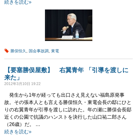
続きを読む»
勝俣恒久
,
国会事故調
,
東電
【要塞勝俣屋敷】 右翼青年 「引導を渡しに
来た」
2012年3月10日 19:22
発生から1年が経っても出口さえ見えない福島原発事
故。その張本人とも言える勝俣恒久・東電会長の邸にひと
りの右翼青年が引導を渡しに訪れた。年の瀬に勝俣会長邸
近くの公園で抗議のハンストを決行した山口祐二郎さん
（26歳）だ。 …
続きを読む»