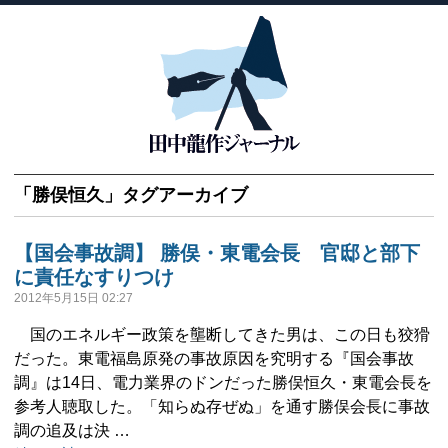
「
勝俣恒久
」タグアーカイブ
【国会事故調】 勝俣・東電会長 官邸と部下
に責任なすりつけ
2012年5月15日 02:27
国のエネルギー政策を壟断してきた男は、この日も狡猾
だった。東電福島原発の事故原因を究明する『国会事故
調』は14日、電力業界のドンだった勝俣恒久・東電会長を
参考人聴取した。「知らぬ存ぜぬ」を通す勝俣会長に事故
調の追及は決 …