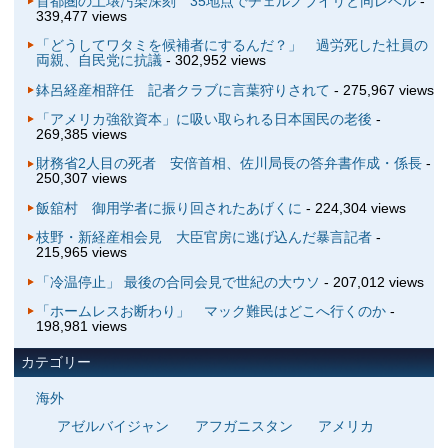
首都圏の土壌汚染深刻 35地点でチェルノブイリと同レベル
-
339,477 views
「どうしてワタミを候補者にするんだ？」 過労死した社員の
両親、自民党に抗議
- 302,952 views
鉢呂経産相辞任 記者クラブに言葉狩りされて
- 275,967 views
「アメリカ強欲資本」に吸い取られる日本国民の老後
-
269,385 views
財務省2人目の死者 安倍首相、佐川局長の答弁書作成・係長
-
250,307 views
飯舘村 御用学者に振り回されたあげくに
- 224,304 views
枝野・新経産相会見 大臣官房に逃げ込んだ暴言記者
-
215,965 views
「冷温停止」 最後の合同会見で世紀の大ウソ
- 207,012 views
「ホームレスお断わり」 マック難民はどこへ行くのか
-
198,981 views
カテゴリー
海外
アゼルバイジャン
アフガニスタン
アメリカ