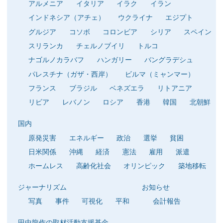
アルメニア
イタリア
イラク
イラン
インドネシア（アチェ）
ウクライナ
エジプト
グルジア
コソボ
コロンビア
シリア
スペイン
スリランカ
チェルノブイリ
トルコ
ナゴルノカラバフ
ハンガリー
バングラデシュ
パレスチナ（ガザ・西岸）
ビルマ（ミャンマー）
フランス
ブラジル
ベネズエラ
リトアニア
リビア
レバノン
ロシア
香港
韓国
北朝鮮
国内
原発災害
エネルギー
政治
選挙
貧困
日米関係
沖縄
経済
憲法
雇用
派遣
ホームレス
高齢化社会
オリンピック
築地移転
ジャーナリズム
お知らせ
写真
事件
可視化
平和
会計報告
田中龍作の取材活動支援基金