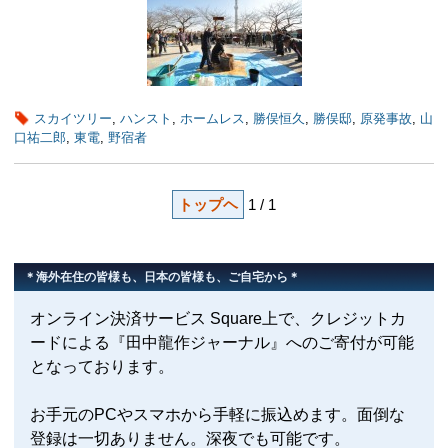
スカイツリー
,
ハンスト
,
ホームレス
,
勝俣恒久
,
勝俣邸
,
原発事故
,
山
口祐二郎
,
東電
,
野宿者
トップヘ
1 / 1
＊海外在住の皆様も、日本の皆様も、ご自宅から＊
オンライン決済サービス Square上で、クレジットカ
ードによる『田中龍作ジャーナル』へのご寄付が可能
となっております。
お手元のPCやスマホから手軽に振込めます。面倒な
登録は一切ありません。深夜でも可能です。