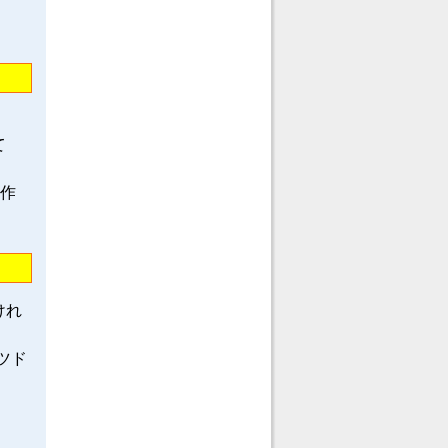
て
龍作
けれ
ツド