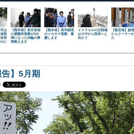
高市は
【熊本発】高市首相
【熊本発】高市総理
イスラエルの主戦場
【被災地】総
天皇陛
の避難所視察が3分
のイカサマ視察、暴
はガザから西岸へと
たらクーラー
も体育
間になった内輪の事
露します
向かう
た
だのに
情教えます
報告】5月期
1