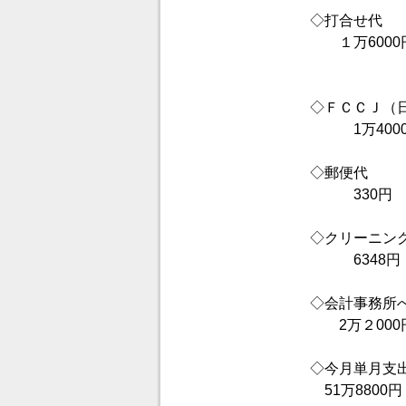
◇打合せ代
１万6000
◇ＦＣＣＪ（
1万400
◇郵便代
330円
◇クリーニン
6348円
◇会計事務所
2万２000
◇今月単月支
51万8800円