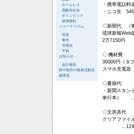
・携帯電話料金
ホームレス
高齢化社会
・ニコ生 54
オリンピック
築地移転
◇新聞代 （
ジャーナリズム
琉球新報Web
写真
2万7150円
事件
可視化
平和
◇ 機材費
お知らせ
30000円（
会計報告
スマホ充電器 
田中龍作の取材活動支
援基金
◇書籍代
・新聞スタンド
単行本） …9
◇文房具代
クリアファイル
…124