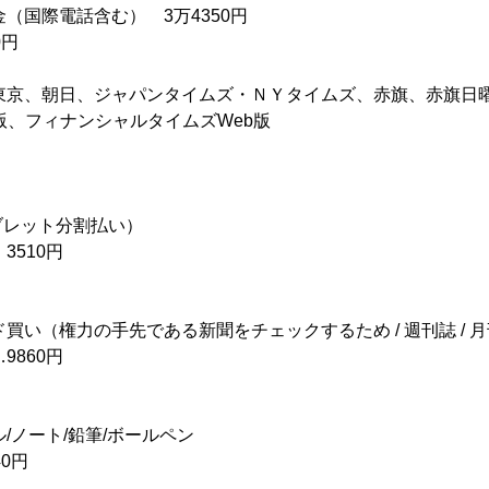
（国際電話含む） 3万4350円
0円
東京、朝日、ジャパンタイムズ・ＮＹタイムズ、赤旗、赤旗日
版、フィナンシャルタイムズWeb版
タブレット分割払い）
3510円
買い（権力の手先である新聞をチェックするため / 週刊誌 / 月刊
860円
/ノート/鉛筆/ボールペン
0円