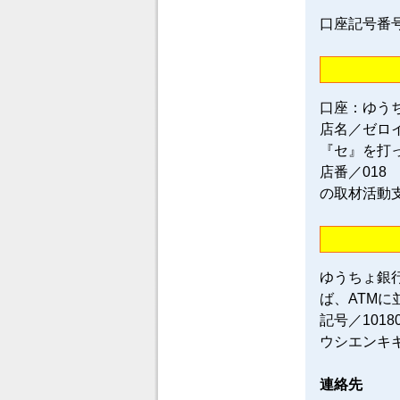
口座記号番号／0
口座：ゆう
店名／ゼロ
『セ』を打
店番／018
の取材活動
ゆうちょ銀
ば、ATM
記号／101
ウシエンキ
連絡先