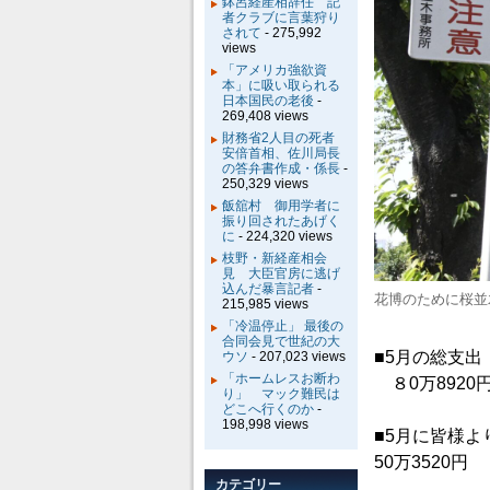
鉢呂経産相辞任 記
者クラブに言葉狩り
されて
- 275,992
views
「アメリカ強欲資
本」に吸い取られる
日本国民の老後
-
269,408 views
財務省2人目の死者
安倍首相、佐川局長
の答弁書作成・係長
-
250,329 views
飯舘村 御用学者に
振り回されたあげく
に
- 224,320 views
枝野・新経産相会
見 大臣官房に逃げ
込んだ暴言記者
-
花博のために桜並
215,985 views
「冷温停止」 最後の
合同会見で世紀の大
■5月の総支出
ウソ
- 207,023 views
「ホームレスお断わ
８0万892
り」 マック難民は
どこへ行くのか
-
198,998 views
■5月に皆様
50万3520円
カテゴリー