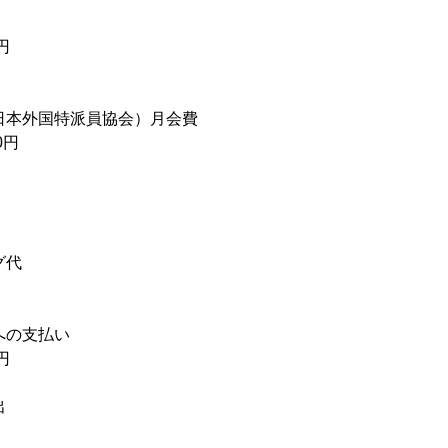
円
日本外国特派員協会）月会費
0円
グ代
への支払い
円
出