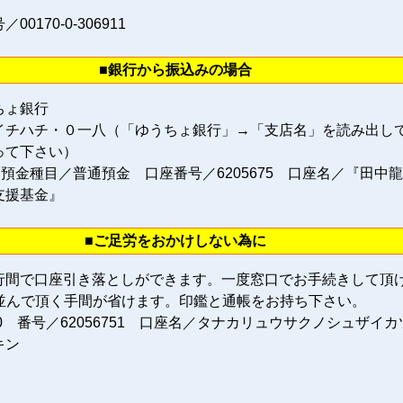
0170‐0‐306911
■銀行から振込みの場合
ちょ銀行
イチハチ・０一八（「ゆうちょ銀行」→「支店名」を読み出し
って下さい）
 預金種目／普通預金 口座番号／6205675 口座名／『田中
支援基金』
■ご足労をおかけしない為に
行間で口座引き落としができます。一度窓口でお手続きして頂
に並んで頂く手間が省けます。印鑑と通帳をお持ち下さい。
80 番号／62056751 口座名／タナカリュウサクノシュザイカ
キン