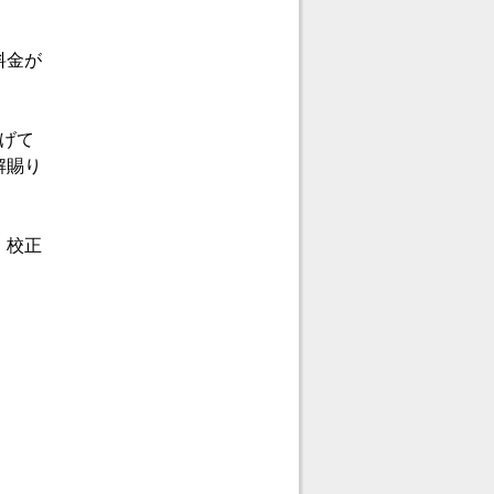
料金が
げて
解賜り
、校正