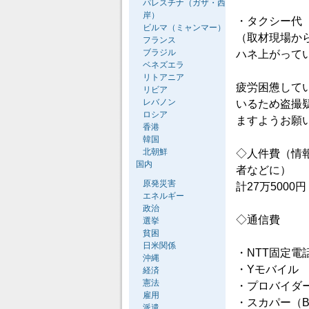
パレスチナ（ガザ・西
岸）
・タクシー代 
ビルマ（ミャンマー）
（取材現場か
フランス
ブラジル
ハネ上がって
ベネズエラ
リトアニア
疲労困憊して
リビア
レバノン
いるため盗撮
ロシア
ますようお願
香港
韓国
北朝鮮
◇人件費（情
国内
者などに）
原発災害
計27万5000円
エネルギー
政治
◇通信費
選挙
貧困
日米関係
・NTT固定電話
沖縄
・Yモバイル 4
経済
憲法
・プロバイダー
雇用
・スカパー（B
派遣