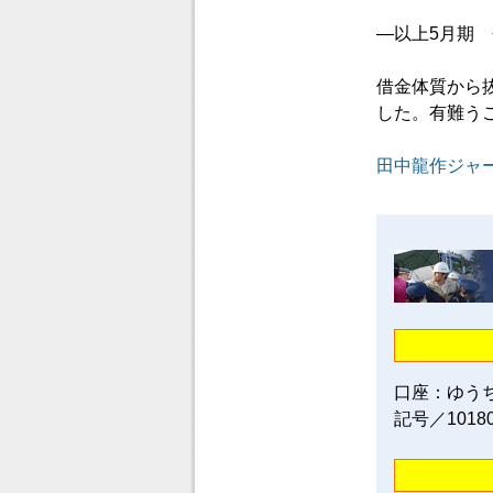
―以上5月期
借金体質から
した。有難う
田中龍作ジャ
口座：ゆう
記号／1018