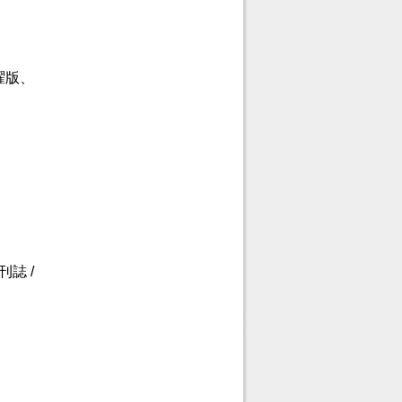
曜版、
誌 /