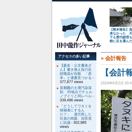
【熊本報告】
来なかった 
下も歴代総理
館に足を運ん
アクセスの多い記事
»
会計報告
【森友・公文書改ざ
ん】書き換え役の近
【会計
財職員が自殺 「原
本」と遺書見つかる
-
377,877 views
2024年6月2日 20:4
首都圏の土壌汚染深
刻 35地点でチェル
ノブイリと同レベル
-
339,496 views
「どうしてワタミを
候補者にするん
だ？」 過労死した
社員の両親、自民党
に抗議
- 302,985
views