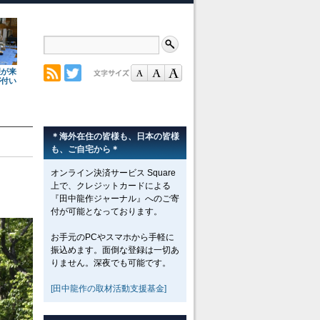
理が来
が付い
＊海外在住の皆様も、日本の皆様
も、ご自宅から＊
オンライン決済サービス Square
上で、クレジットカードによる
『田中龍作ジャーナル』へのご寄
付が可能となっております。
お手元のPCやスマホから手軽に
振込めます。面倒な登録は一切あ
りません。深夜でも可能です。
[田中龍作の取材活動支援基金]