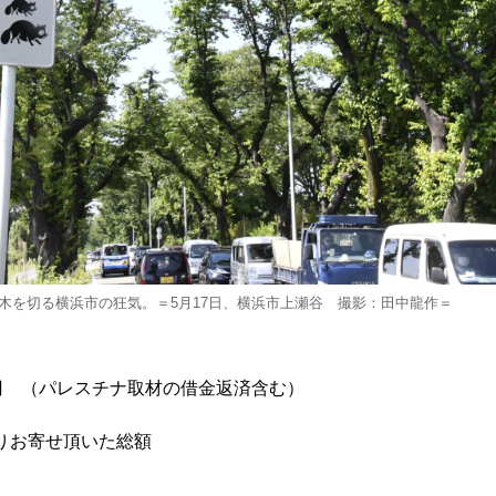
木を切る横浜市の狂気。＝5月17日、横浜市上瀬谷 撮影：田中龍作＝
0円 （パレスチナ取材の借金返済含む）
よりお寄せ頂いた総額