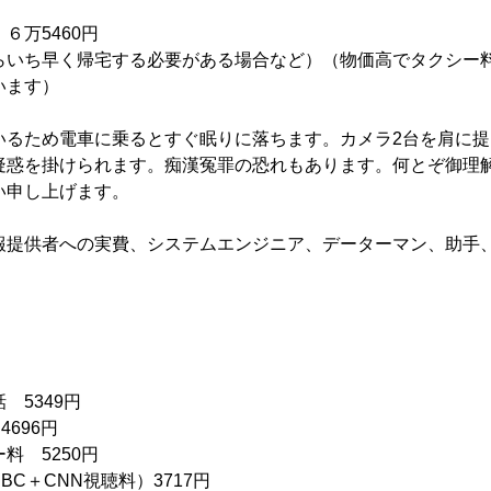
６万5460円
らいち早く帰宅する必要がある場合など）（物価高でタクシー
います）
いるため電車に乗るとすぐ眠りに落ちます。カメラ2台を肩に提
疑惑を掛けられます。痴漢冤罪の恐れもあります。何とぞ御理
い申し上げます。
報提供者への実費、システムエンジニア、データーマン、助手
 5349円
696円
料 5250円
BC＋CNN視聴料）3717円