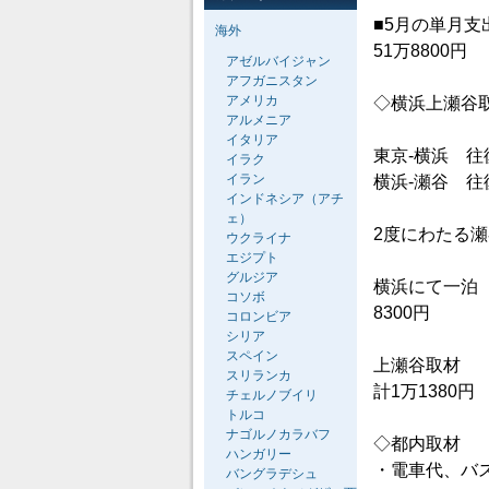
■5月の単月支
海外
51万8800円
アゼルバイジャン
アフガニスタン
アメリカ
◇横浜上瀬谷
アルメニア
イタリア
東京‐横浜 往
イラク
イラン
横浜‐瀬谷 往
インドネシア（アチ
ェ）
2度にわたる瀬
ウクライナ
エジプト
グルジア
横浜にて一泊
コソボ
8300円
コロンビア
シリア
スペイン
上瀬谷取材
スリランカ
計1万1380円
チェルノブイリ
トルコ
ナゴルノカラバフ
◇都内取材
ハンガリー
・電車代、バス
バングラデシュ