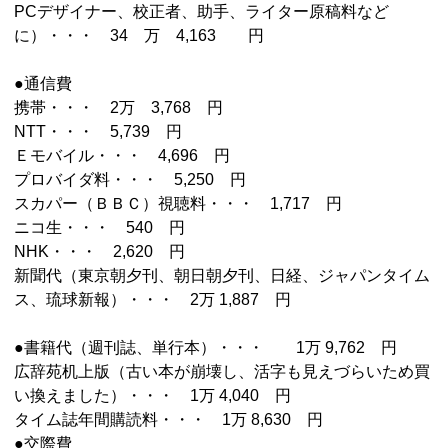
PCデザイナー、校正者、助手、ライター原稿料など
に）・・・ 34 万 4,163 円
●通信費
携帯・・・ 2万 3,768 円
NTT・・・ 5,739 円
Ｅモバイル・・・ 4,696 円
プロバイダ料・・・ 5,250 円
スカパー（ＢＢＣ）視聴料・・・ 1,717 円
ニコ生・・・ 540 円
NHK・・・ 2,620 円
新聞代（東京朝夕刊、朝日朝夕刊、日経、ジャパンタイム
ス、琉球新報）・・・ 2万 1,887 円
●書籍代（週刊誌、単行本）・・・ 1万 9,762 円
広辞苑机上版（古い本が崩壊し、活字も見えづらいため買
い換えました）・・・ 1万 4,040 円
タイム誌年間購読料・・・ 1万 8,630 円
●交際費