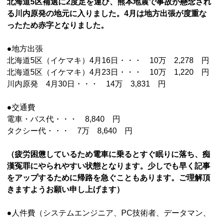
北海道5区補選に2度足を運び、熊本地震で事故が懸念され
る川内原発の地元に入りました。4月は地方出張が度重な
ったため赤字となりました。
●地方出張
北海道5区（イケマキ）4月16日・・・ 10万 2,278 円
北海道5区（イケマキ）4月23日・・・ 10万 1,220 円
川内原発 4月30日・・・ 14万 3,831 円
●交通費
電車・バス代・・・ 8,840 円
タクシー代・・・ 7万 8,640 円
（疲労困憊しているため電車に乗るとすぐ眠りに落ち、痴
漢冤罪にやられやすい状態となります。少しでも早く記事
をアップするために帰路を急ぐこともあります。ご理解頂
きますようお願い申し上げます）
●人件費（システムエンジニア、PC技術者、データマン、