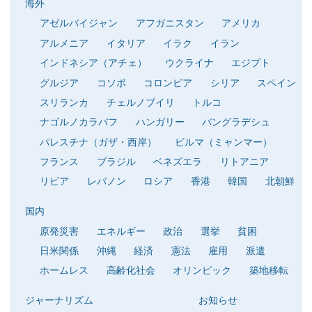
海外
アゼルバイジャン
アフガニスタン
アメリカ
アルメニア
イタリア
イラク
イラン
インドネシア（アチェ）
ウクライナ
エジプト
グルジア
コソボ
コロンビア
シリア
スペイン
スリランカ
チェルノブイリ
トルコ
ナゴルノカラバフ
ハンガリー
バングラデシュ
パレスチナ（ガザ・西岸）
ビルマ（ミャンマー）
フランス
ブラジル
ベネズエラ
リトアニア
リビア
レバノン
ロシア
香港
韓国
北朝鮮
国内
原発災害
エネルギー
政治
選挙
貧困
日米関係
沖縄
経済
憲法
雇用
派遣
ホームレス
高齢化社会
オリンピック
築地移転
ジャーナリズム
お知らせ