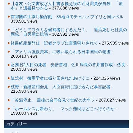
【森友・公文書改ざん】書き換え役の近財職員が自殺 「原
本」と遺書見つかる
- 377,888 views
首都圏の土壌汚染深刻 35地点でチェルノブイリと同レベル
-
339,501 views
「どうしてワタミを候補者にするんだ？」 過労死した社員の
両親、自民党に抗議
- 302,992 views
鉢呂経産相辞任 記者クラブに言葉狩りされて
- 275,995 views
「アメリカ強欲資本」に吸い取られる日本国民の老後
-
269,413 views
財務省2人目の死者 安倍首相、佐川局長の答弁書作成・係長
-
250,333 views
飯舘村 御用学者に振り回されたあげくに
- 224,326 views
枝野・新経産相会見 大臣官房に逃げ込んだ暴言記者
-
215,990 views
「冷温停止」 最後の合同会見で世紀の大ウソ
- 207,027 views
「ホームレスお断わり」 マック難民はどこへ行くのか
-
199,003 views
カテゴリー