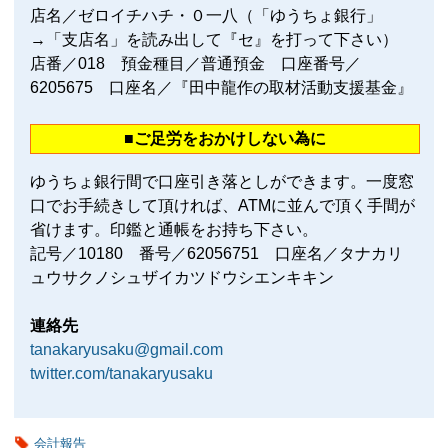
店名／ゼロイチハチ・０一八（「ゆうちょ銀行」
→「支店名」を読み出して『セ』を打って下さい）
店番／018 預金種目／普通預金 口座番号／
6205675 口座名／『田中龍作の取材活動支援基金』
■ご足労をおかけしない為に
ゆうちょ銀行間で口座引き落としができます。一度窓
口でお手続きして頂ければ、ATMに並んで頂く手間が
省けます。印鑑と通帳をお持ち下さい。
記号／10180 番号／62056751 口座名／タナカリ
ュウサクノシュザイカツドウシエンキキン
連絡先
tanakaryusaku@gmail.com
twitter.com/tanakaryusaku
会計報告