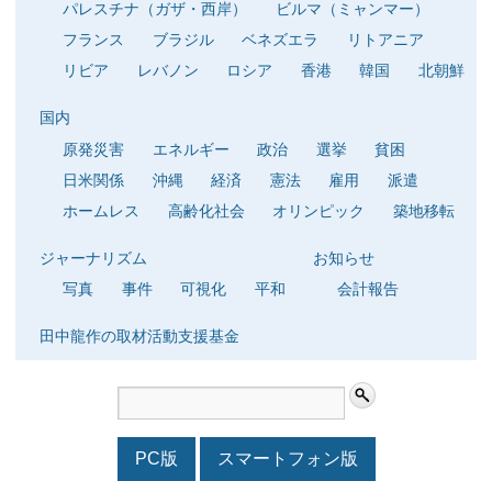
パレスチナ（ガザ・西岸）
ビルマ（ミャンマー）
フランス
ブラジル
ベネズエラ
リトアニア
リビア
レバノン
ロシア
香港
韓国
北朝鮮
国内
原発災害
エネルギー
政治
選挙
貧困
日米関係
沖縄
経済
憲法
雇用
派遣
ホームレス
高齢化社会
オリンピック
築地移転
ジャーナリズム
お知らせ
写真
事件
可視化
平和
会計報告
田中龍作の取材活動支援基金
PC版
スマートフォン版