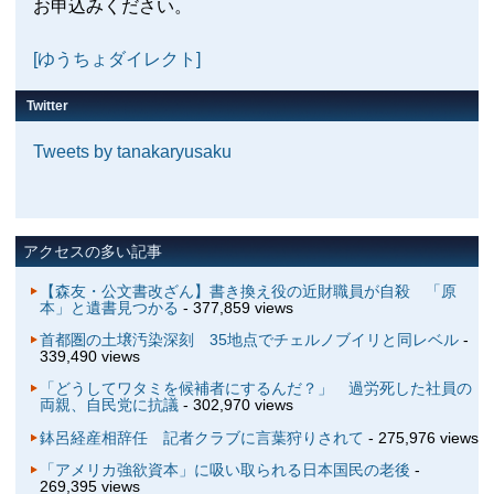
お申込みください。
[ゆうちょダイレクト]
Twitter
Tweets by tanakaryusaku
アクセスの多い記事
【森友・公文書改ざん】書き換え役の近財職員が自殺 「原
本」と遺書見つかる
- 377,859 views
首都圏の土壌汚染深刻 35地点でチェルノブイリと同レベル
-
339,490 views
「どうしてワタミを候補者にするんだ？」 過労死した社員の
両親、自民党に抗議
- 302,970 views
鉢呂経産相辞任 記者クラブに言葉狩りされて
- 275,976 views
「アメリカ強欲資本」に吸い取られる日本国民の老後
-
269,395 views