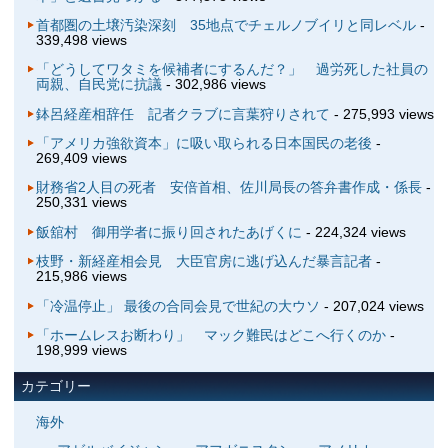
首都圏の土壌汚染深刻 35地点でチェルノブイリと同レベル
-
339,498 views
「どうしてワタミを候補者にするんだ？」 過労死した社員の
両親、自民党に抗議
- 302,986 views
鉢呂経産相辞任 記者クラブに言葉狩りされて
- 275,993 views
「アメリカ強欲資本」に吸い取られる日本国民の老後
-
269,409 views
財務省2人目の死者 安倍首相、佐川局長の答弁書作成・係長
-
250,331 views
飯舘村 御用学者に振り回されたあげくに
- 224,324 views
枝野・新経産相会見 大臣官房に逃げ込んだ暴言記者
-
215,986 views
「冷温停止」 最後の合同会見で世紀の大ウソ
- 207,024 views
「ホームレスお断わり」 マック難民はどこへ行くのか
-
198,999 views
カテゴリー
海外