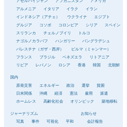
アゼルバイジャン
アフガニスタン
アメリカ
アルメニア
イタリア
イラク
イラン
インドネシア（アチェ）
ウクライナ
エジプト
グルジア
コソボ
コロンビア
シリア
スペイン
スリランカ
チェルノブイリ
トルコ
ナゴルノカラバフ
ハンガリー
バングラデシュ
パレスチナ（ガザ・西岸）
ビルマ（ミャンマー）
フランス
ブラジル
ベネズエラ
リトアニア
リビア
レバノン
ロシア
香港
韓国
北朝鮮
国内
原発災害
エネルギー
政治
選挙
貧困
日米関係
沖縄
経済
憲法
雇用
派遣
ホームレス
高齢化社会
オリンピック
築地移転
ジャーナリズム
お知らせ
写真
事件
可視化
平和
会計報告