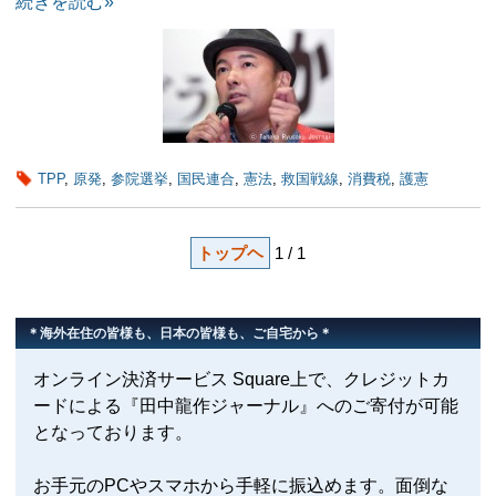
続きを読む»
TPP
,
原発
,
参院選挙
,
国民連合
,
憲法
,
救国戦線
,
消費税
,
護憲
トップヘ
1 / 1
＊海外在住の皆様も、日本の皆様も、ご自宅から＊
オンライン決済サービス Square上で、クレジットカ
ードによる『田中龍作ジャーナル』へのご寄付が可能
となっております。
お手元のPCやスマホから手軽に振込めます。面倒な