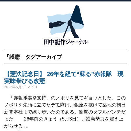
「
護憲
」タグアーカイブ
【憲法記念日】 26年を経て“蘇る”赤報隊 現
実味帯びる改憲
2013年5月3日 21:10
「赤報隊義挙支持」のノボリを見てギョッとした。この
ノボリを先頭に立てたデモ隊は、銀座を抜けて築地の朝日
新聞本社まで練り歩いたのである。衝撃のダブルパンチだ
った。 26年前のきょう（5月3日）、護憲勢力を震え上
がらせる …