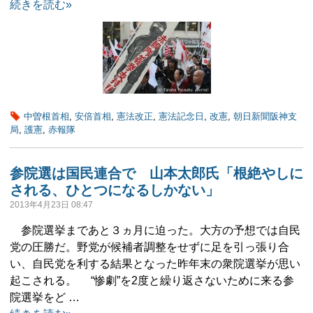
続きを読む»
中曽根首相
,
安倍首相
,
憲法改正
,
憲法記念日
,
改憲
,
朝日新聞阪神支
局
,
護憲
,
赤報隊
参院選は国民連合で 山本太郎氏「根絶やしに
される、ひとつになるしかない」
2013年4月23日 08:47
参院選挙まであと３ヵ月に迫った。大方の予想では自民
党の圧勝だ。野党が候補者調整をせずに足を引っ張り合
い、自民党を利する結果となった昨年末の衆院選挙が思い
起こされる。 “惨劇”を2度と繰り返さないために来る参
院選挙をど …