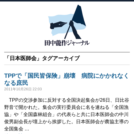
「
日本医師会
」タグアーカイブ
TPPで「国民皆保険」崩壊 病院にかかれなく
なる庶民
2011年10月26日 22:03
TPPの交渉参加に反対する全国決起集会が26日、日比谷
野音で開かれた。集会の実行委員会に名を連ねる「全国漁
協」や「全国森林組合」の代表らと共に日本医師会の中川
俊男副会長が壇上から挨拶した。日本医師会が農協主導の
全国集会 …