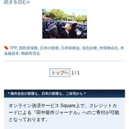
続きを読む»
TPP
,
国民皆保険
,
日本の医療
,
日本医師会
,
混合診療
,
米保険会社
,
米
金融資本
,
郵政民営化
トップヘ
1 / 1
＊海外在住の皆様も、日本の皆様も、ご自宅から＊
オンライン決済サービス Square上で、クレジットカ
ードによる『田中龍作ジャーナル』へのご寄付が可能
となっております。