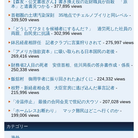
【森友・公文書改ざん】書き換え役の近財職員が自殺 「原
本」と遺書見つかる
- 377,895 views
首都圏の土壌汚染深刻 35地点でチェルノブイリと同レベル
-
339,509 views
「どうしてワタミを候補者にするんだ？」 過労死した社員の
両親、自民党に抗議
- 302,996 views
鉢呂経産相辞任 記者クラブに言葉狩りされて
- 275,997 views
「アメリカ強欲資本」に吸い取られる日本国民の老後
-
269,416 views
財務省2人目の死者 安倍首相、佐川局長の答弁書作成・係長
-
250,338 views
飯舘村 御用学者に振り回されたあげくに
- 224,332 views
枝野・新経産相会見 大臣官房に逃げ込んだ暴言記者
-
215,996 views
「冷温停止」 最後の合同会見で世紀の大ウソ
- 207,028 views
「ホームレスお断わり」 マック難民はどこへ行くのか
-
199,006 views
カテゴリー
海外