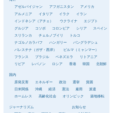
アゼルバイジャン
アフガニスタン
アメリカ
アルメニア
イタリア
イラク
イラン
インドネシア（アチェ）
ウクライナ
エジプト
グルジア
コソボ
コロンビア
シリア
スペイン
スリランカ
チェルノブイリ
トルコ
ナゴルノカラバフ
ハンガリー
バングラデシュ
パレスチナ（ガザ・西岸）
ビルマ（ミャンマー）
フランス
ブラジル
ベネズエラ
リトアニア
リビア
レバノン
ロシア
香港
韓国
北朝鮮
国内
原発災害
エネルギー
政治
選挙
貧困
日米関係
沖縄
経済
憲法
雇用
派遣
ホームレス
高齢化社会
オリンピック
築地移転
ジャーナリズム
お知らせ