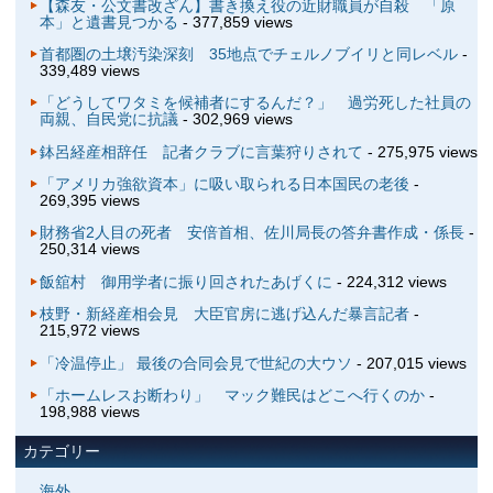
【森友・公文書改ざん】書き換え役の近財職員が自殺 「原
本」と遺書見つかる
- 377,859 views
首都圏の土壌汚染深刻 35地点でチェルノブイリと同レベル
-
339,489 views
「どうしてワタミを候補者にするんだ？」 過労死した社員の
両親、自民党に抗議
- 302,969 views
鉢呂経産相辞任 記者クラブに言葉狩りされて
- 275,975 views
「アメリカ強欲資本」に吸い取られる日本国民の老後
-
269,395 views
財務省2人目の死者 安倍首相、佐川局長の答弁書作成・係長
-
250,314 views
飯舘村 御用学者に振り回されたあげくに
- 224,312 views
枝野・新経産相会見 大臣官房に逃げ込んだ暴言記者
-
215,972 views
「冷温停止」 最後の合同会見で世紀の大ウソ
- 207,015 views
「ホームレスお断わり」 マック難民はどこへ行くのか
-
198,988 views
カテゴリー
海外