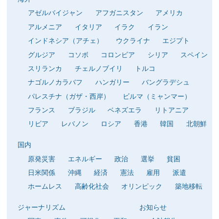
アゼルバイジャン
アフガニスタン
アメリカ
アルメニア
イタリア
イラク
イラン
インドネシア（アチェ）
ウクライナ
エジプト
グルジア
コソボ
コロンビア
シリア
スペイン
スリランカ
チェルノブイリ
トルコ
ナゴルノカラバフ
ハンガリー
バングラデシュ
パレスチナ（ガザ・西岸）
ビルマ（ミャンマー）
フランス
ブラジル
ベネズエラ
リトアニア
リビア
レバノン
ロシア
香港
韓国
北朝鮮
国内
原発災害
エネルギー
政治
選挙
貧困
日米関係
沖縄
経済
憲法
雇用
派遣
ホームレス
高齢化社会
オリンピック
築地移転
ジャーナリズム
お知らせ