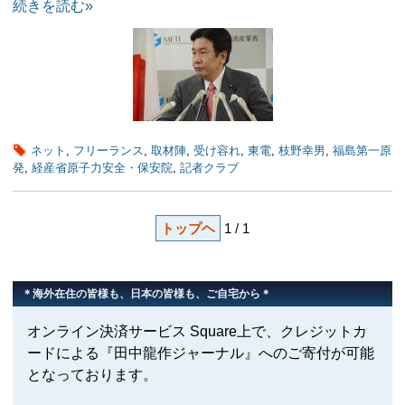
続きを読む»
ネット
,
フリーランス
,
取材陣
,
受け容れ
,
東電
,
枝野幸男
,
福島第一原
発
,
経産省原子力安全・保安院
,
記者クラブ
トップヘ
1 / 1
＊海外在住の皆様も、日本の皆様も、ご自宅から＊
オンライン決済サービス Square上で、クレジットカ
ードによる『田中龍作ジャーナル』へのご寄付が可能
となっております。