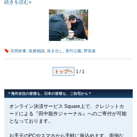
続きを読む»
共同炊事
,
医療相談
,
炊き出し
,
美竹公園
,
野宿者
トップヘ
1 / 1
＊海外在住の皆様も、日本の皆様も、ご自宅から＊
オンライン決済サービス Square上で、クレジットカ
ードによる『田中龍作ジャーナル』へのご寄付が可能
となっております。
お手元のPCやスマホから手軽に振込めます。面倒な