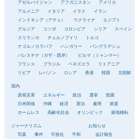
アゼルバイジャン
アフガニスタン
アメリカ
アルメニア
イタリア
イラク
イラン
インドネシア（アチェ）
ウクライナ
エジプト
グルジア
コソボ
コロンビア
シリア
スペイン
スリランカ
チェルノブイリ
トルコ
ナゴルノカラバフ
ハンガリー
バングラデシュ
パレスチナ（ガザ・西岸）
ビルマ（ミャンマー）
フランス
ブラジル
ベネズエラ
リトアニア
リビア
レバノン
ロシア
香港
韓国
北朝鮮
国内
原発災害
エネルギー
政治
選挙
貧困
日米関係
沖縄
経済
憲法
雇用
派遣
ホームレス
高齢化社会
オリンピック
築地移転
ジャーナリズム
お知らせ
写真
事件
可視化
平和
会計報告