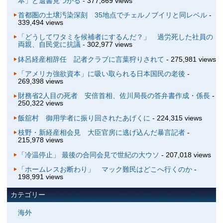
本」と遺書見つかる
- 377,869 views
首都圏の土壌汚染深刻 35地点でチェルノブイリと同レベル
-
339,494 views
「どうしてワタミを候補者にするんだ？」 過労死した社員の
両親、自民党に抗議
- 302,977 views
鉢呂経産相辞任 記者クラブに言葉狩りされて
- 275,981 views
「アメリカ強欲資本」に吸い取られる日本国民の老後
-
269,398 views
財務省2人目の死者 安倍首相、佐川局長の答弁書作成・係長
-
250,322 views
飯舘村 御用学者に振り回されたあげくに
- 224,315 views
枝野・新経産相会見 大臣官房に逃げ込んだ暴言記者
-
215,978 views
「冷温停止」 最後の合同会見で世紀の大ウソ
- 207,018 views
「ホームレスお断わり」 マック難民はどこへ行くのか
-
198,991 views
カテゴリー
海外