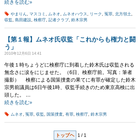
続きを読む»
やまりん
,
マスコミ
,
ムネオ
,
ムネオハウス
,
リーク
,
冤罪
,
北方領土
,
収監
,
島田建設
,
検察庁
,
記者クラブ
,
鈴木宗男
【第１報】ムネオ氏収監「これからも権力と闘
う」
2010年12月6日 14:41
午後１時ちょうどに検察庁に到着した鈴木氏は収監される
無念さに涙をにじませた。（6日、検察庁前。写真：筆者
撮影） 検察による国策捜査の果てに有罪が確定した鈴木
宗男前議員は6日午後1時、収監手続きのため東京高検に出
頭した。 …
続きを読む»
ムネオ
,
冤罪
,
収監
,
国策捜査
,
有罪
,
検察庁
,
鈴木宗男
トップヘ
1 / 1