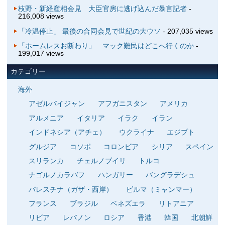
枝野・新経産相会見 大臣官房に逃げ込んだ暴言記者
-
216,008 views
「冷温停止」 最後の合同会見で世紀の大ウソ
- 207,035 views
「ホームレスお断わり」 マック難民はどこへ行くのか
-
199,017 views
カテゴリー
海外
アゼルバイジャン
アフガニスタン
アメリカ
アルメニア
イタリア
イラク
イラン
インドネシア（アチェ）
ウクライナ
エジプト
グルジア
コソボ
コロンビア
シリア
スペイン
スリランカ
チェルノブイリ
トルコ
ナゴルノカラバフ
ハンガリー
バングラデシュ
パレスチナ（ガザ・西岸）
ビルマ（ミャンマー）
フランス
ブラジル
ベネズエラ
リトアニア
リビア
レバノン
ロシア
香港
韓国
北朝鮮