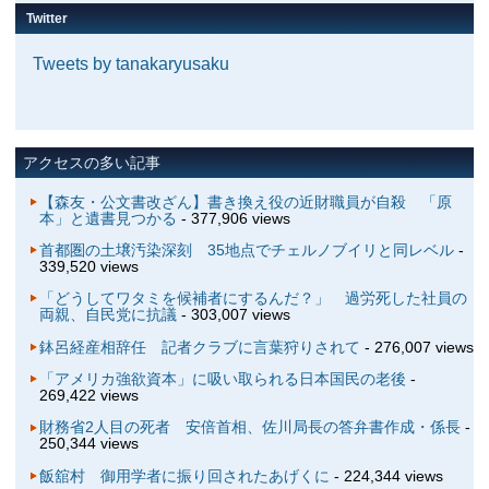
Twitter
Tweets by tanakaryusaku
アクセスの多い記事
【森友・公文書改ざん】書き換え役の近財職員が自殺 「原
本」と遺書見つかる
- 377,906 views
首都圏の土壌汚染深刻 35地点でチェルノブイリと同レベル
-
339,520 views
「どうしてワタミを候補者にするんだ？」 過労死した社員の
両親、自民党に抗議
- 303,007 views
鉢呂経産相辞任 記者クラブに言葉狩りされて
- 276,007 views
「アメリカ強欲資本」に吸い取られる日本国民の老後
-
269,422 views
財務省2人目の死者 安倍首相、佐川局長の答弁書作成・係長
-
250,344 views
飯舘村 御用学者に振り回されたあげくに
- 224,344 views