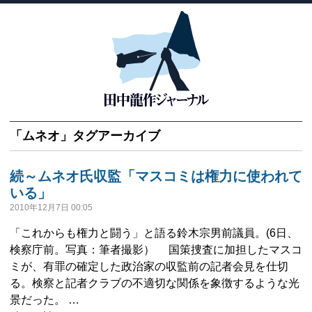
「
ムネオ
」タグアーカイブ
続～ムネオ氏収監「マスコミは権力に使われて
いる」
2010年12月7日 00:05
「これからも権力と闘う」と語る鈴木宗男前議員。(6日、
検察庁前。写真：筆者撮影） 国策捜査に加担したマスコ
ミが、有罪の確定した政治家の収監前の記者会見を仕切
る。検察と記者クラブの不適切な関係を象徴するような光
景だった。 …