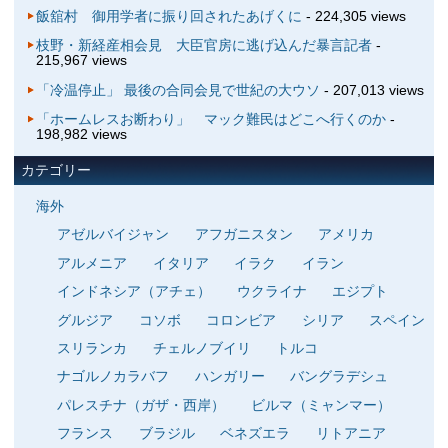
飯舘村 御用学者に振り回されたあげくに
- 224,305 views
枝野・新経産相会見 大臣官房に逃げ込んだ暴言記者
-
215,967 views
「冷温停止」 最後の合同会見で世紀の大ウソ
- 207,013 views
「ホームレスお断わり」 マック難民はどこへ行くのか
-
198,982 views
カテゴリー
海外
アゼルバイジャン
アフガニスタン
アメリカ
アルメニア
イタリア
イラク
イラン
インドネシア（アチェ）
ウクライナ
エジプト
グルジア
コソボ
コロンビア
シリア
スペイン
スリランカ
チェルノブイリ
トルコ
ナゴルノカラバフ
ハンガリー
バングラデシュ
パレスチナ（ガザ・西岸）
ビルマ（ミャンマー）
フランス
ブラジル
ベネズエラ
リトアニア