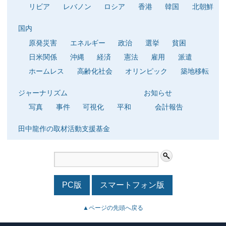
リビア
レバノン
ロシア
香港
韓国
北朝鮮
国内
原発災害
エネルギー
政治
選挙
貧困
日米関係
沖縄
経済
憲法
雇用
派遣
ホームレス
高齢化社会
オリンピック
築地移転
ジャーナリズム
お知らせ
写真
事件
可視化
平和
会計報告
田中龍作の取材活動支援基金
PC版
スマートフォン版
▲ページの先頭へ戻る