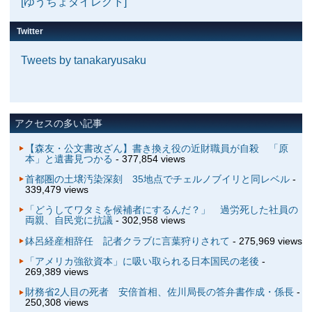
[ゆうちょダイレクト]
Twitter
Tweets by tanakaryusaku
アクセスの多い記事
【森友・公文書改ざん】書き換え役の近財職員が自殺 「原
本」と遺書見つかる
- 377,854 views
首都圏の土壌汚染深刻 35地点でチェルノブイリと同レベル
-
339,479 views
「どうしてワタミを候補者にするんだ？」 過労死した社員の
両親、自民党に抗議
- 302,958 views
鉢呂経産相辞任 記者クラブに言葉狩りされて
- 275,969 views
「アメリカ強欲資本」に吸い取られる日本国民の老後
-
269,389 views
財務省2人目の死者 安倍首相、佐川局長の答弁書作成・係長
-
250,308 views